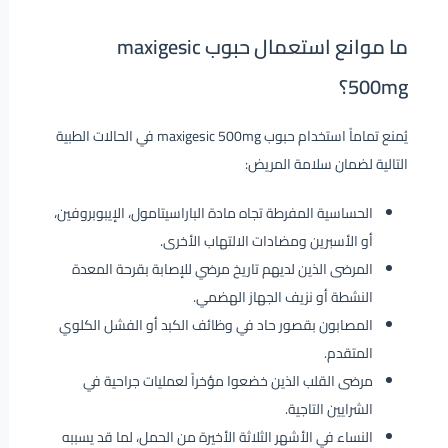
ما موانع استعمال حبوب maxigesic
500mg؟
يُمنع تماماً استخدام حبوب maxigesic 500mg في الحالات الطبية
التالية لضمان سلامة المريض:
الحساسية المفرطة تجاه مادة الباراسيتامول، الإيبوبروفين،
أو الأسبرين ومضادات الالتهاب الأخرى.
المرضى الذين لديهم تاريخ مرضي للإصابة بقرحة المعدة
النشطة أو نزيف الجهاز الهضمي.
المصابون بقصور حاد في وظائف الكبد أو الفشل الكلوي
المتقدم.
مرضى القلب الذين خضعوا مؤخراً لعمليات جراحية في
الشرايين التاجية.
النساء في الأشهر الثلاثة الأخيرة من الحمل، لما قد يسببه