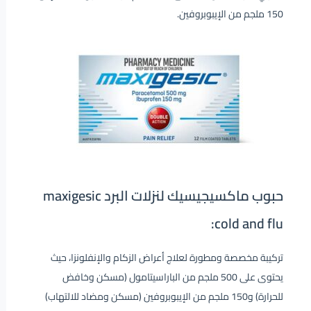
150 ملجم من الإيبوبروفين.
حبوب ماكسيجيسيك لنزلات البرد maxigesic
cold and flu:
تركيبة مخصصة ومطورة لعلاج أعراض الزكام والإنفلونزا، حيث
يحتوى على 500 ملجم من الباراسيتامول (مسكن وخافض
للحرارة) و150 ملجم من الإيبوبروفين (مسكن ومضاد للالتهاب)