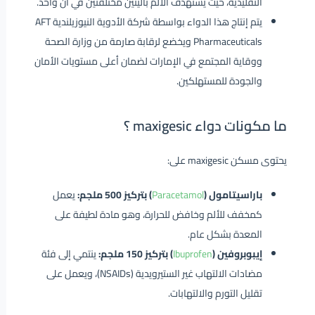
التقليدية، حيث يستهدف الألم بآليتين مختلفتين في آن واحد.
يتم إنتاج هذا الدواء بواسطة شركة الأدوية النيوزيلندية AFT
Pharmaceuticals ويخضع لرقابة صارمة من وزارة الصحة
ووقاية المجتمع في الإمارات لضمان أعلى مستويات الأمان
والجودة للمستهلكين.
ما مكونات دواء maxigesic ؟
يحتوى مسكن maxigesic على:
باراسيتامول (
Paracetamol
) بتركيز 500 ملجم:
يعمل
كمخفف للألم وخافض للحرارة، وهو مادة لطيفة على
المعدة بشكل عام.
إيبوبروفين (
Ibuprofen
) بتركيز 150 ملجم:
ينتمي إلى فئة
مضادات الالتهاب غير الستيرويدية (NSAIDs)، ويعمل على
تقليل التورم والالتهابات.