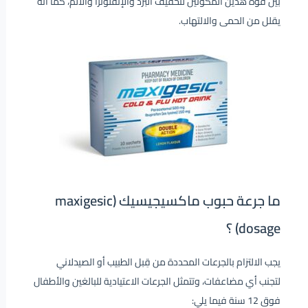
بين قوة هذين المكونين لتخفيف البرد والإنفلونزا والألم، كما أنه
يقلل من الحمى والالتهاب.
ما جرعة حبوب ماكسيجيسيك (maxigesic
dosage) ؟
يجب الالتزام بالجرعات المحددة من قِبل الطبيب أو الصيدلاني
لتجنب أي مضاعفات، وتتمثل الجرعات الاعتيادية للبالغين والأطفال
فوق 12 سنة فيما يلي: