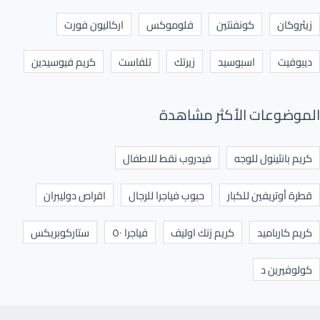
زيثروكان
كونفنتين
فلوموكس
اركاليون فورت
ديبوفيت
اسبوسيد
زيرتك
تلفاست
كريم فيوسيدين
الموضوعات الأكثر مشاهدة
كريم بانثينول للوجه
فيدروب نقط للاطفال
قطرة أوتريفين للكبار
حبوب فياجرا للرجال
اقراص دوليبران
كريم كارباميد
كريم زنك اوليف
فياجرا ٥٠
ستاركوبريكس
كولوفيرين د