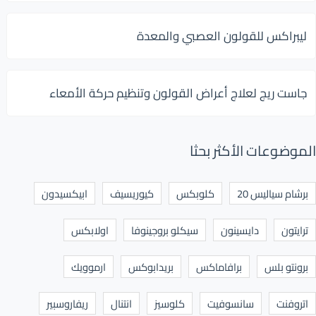
ليبراكس للقولون العصبي والمعدة
جاست ريج لعلاج أعراض القولون وتنظيم حركة الأمعاء
الموضوعات الأكثر بحثا
برشام سياليس 20
كلوبكس
كيوريسيف
ابيكسيدون
ترايتون
دايسينون
سيكلو بروجينوفا
اولابكس
برونتو بلس
برافاماكس
بريدابوكس
ارموويك
اتروفنت
سانسوفيت
كلوسيز
انتنال
ريفاروسبير