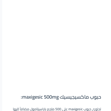
حبوب ماكسيجيسيك maxigesic 500mg:
تحتوي حبوب maxigesic على 500 ملجم باراسيتامول مضافاً إليها