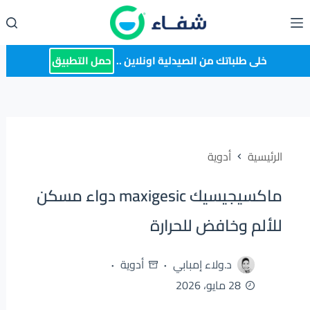
لتجاوز
لى
لمحتوى
خلى طلباتك من الصيدلية اونلاين ..
حمل التطبيق
الرئيسية
أدوية
ماكسيجيسيك maxigesic دواء مسكن
للألم وخافض للحرارة
د.ولاء إمبابي
أدوية
28 مايو، 2026