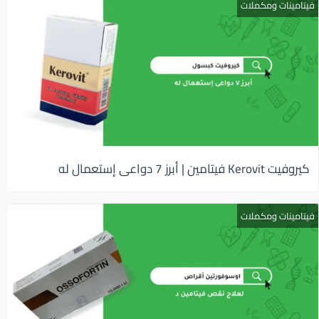
فيتامينات ومكملات
كيروفيت Kerovit فيتامين | أبرز 7 دواعى إستعمال له
فيتامينات ومكملات