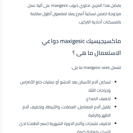
بفضل هذا المزيج، تحتوي حبوب maxigesic على آلية عمل
مزدوجة تضمن تسكيناً أسرع يمتد لمفعول أطول مقارنة
بالمسكنات أحادية التركيب.
ماكسيجيسيك maxigesic دواعي
الاستعمال ما هى ؟
تشمل maxigesic uses ما يلى:
تسكين آلام الأسنان بعد الحشو أو عمليات خلع الأضراس
وجراحات اللثة.
تخفيف الصداع.
تقليل آلام المفاصل، العضلات، والأربطة، وتخفيف آلام
الظهر والرقبة.
تخفيف تشنجات وآلام الدورة الشهرية (عسر الطمث) لدى
النساء بفعالية كبيرة.