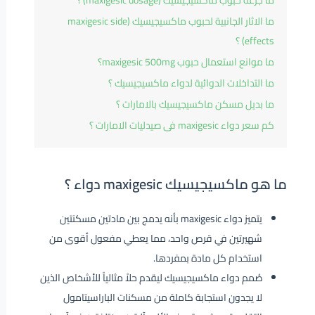
ما جرعة حبوب ماكسيجيسيك (maxigesic dosage) ؟
ما الاثار الجانبية لحبوب ماكسيجيسيك (maxigesic side
effects) ؟
ما موانع استعمال حبوب maxigesic 500mg؟
ما التداخلات الدوائية لدواء ماكسيجيسيك ؟
ما بديل مسكن ماكسيجيسيك بالامارات ؟
كم سعر دواء maxigesic فى صيدليات الامارات ؟
ما هو ماكسيجيسيك maxigesic دواء ؟
يتميز دواء maxigesic بأنه يدمج بين مادتين مسكنتين
شهيرتين في قرص واحد، مما يعطي مفعول أقوى من
استخدام كل مادة بمفردها.
صُمم دواء ماكسيجيسيك ليقدم حلاً مثالياً للأشخاص الذين
لا يجدون استجابة كاملة من مسكنات الباراسيتامول