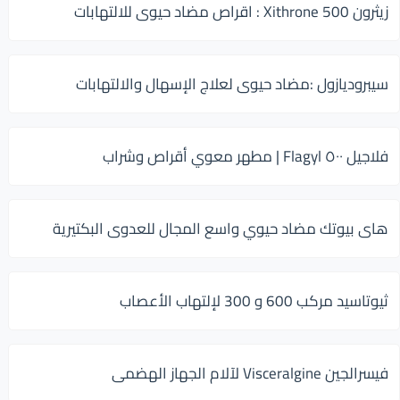
زيثرون 500 Xithrone : اقراص مضاد حيوى للالتهابات
سيبروديازول :مضاد حيوى لعلاج الإسهال والالتهابات
فلاجيل ٥٠٠ Flagyl | مطهر معوي أقراص وشراب
هاى بيوتك مضاد حيوي واسع المجال للعدوى البكتيرية
ثيوتاسيد مركب 600 و 300 لإلتهاب الأعصاب
فيسرالجين Visceralgine لآلام الجهاز الهضمى