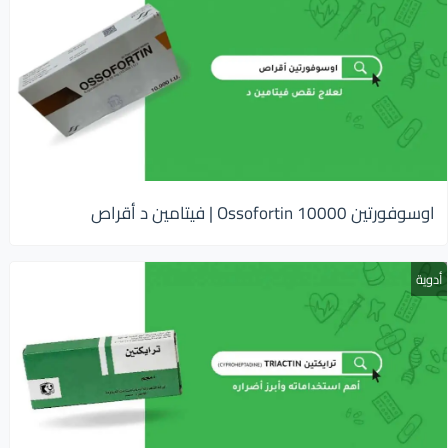
اوسوفورتين 10000 Ossofortin | فيتامين د أقراص
أدوية