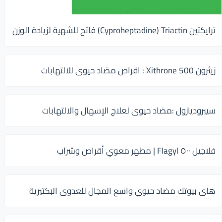
ترايكتين Cyproheptadine) Triactin) فاتح للشهية لزيادة الوزن
زيثرون 500 Xithrone : اقراص مضاد حيوى للالتهابات
سيبروديازول :مضاد حيوى لعلاج الإسهال والالتهابات
فلاجيل ٥٠٠ Flagyl | مطهر معوي أقراص وشراب
هاى بيوتك مضاد حيوي واسع المجال للعدوى البكتيرية