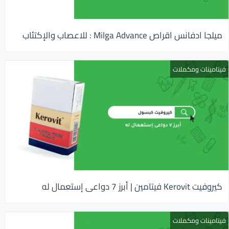
ميلجا ادفانس اقراص Milga Advance : للاعصاب والإكتئاب
فيتامينات ومكملات
كيروفيت Kerovit فيتامين | أبرز 7 دواعى إستعمال له
فيتامينات ومكملات