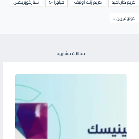
كريم كارباميد
كريم زنك اوليف
فياجرا ٥٠
ستاركوبريكس
كولوفيرين د
مقالات مشابهة