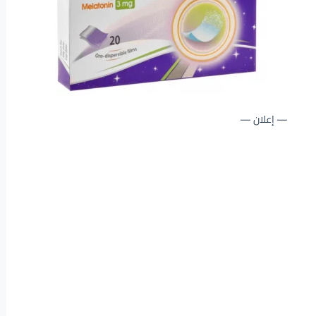
— إعلان —