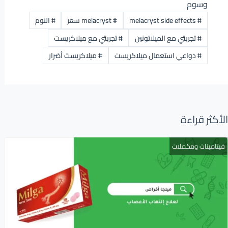
وسوم
#
melacryst side effects
#
melacryst سعر
#
النوم
#
تجربتي مع الميلاتونين
#
تجربتي مع ميلاكريست
#
دواعي استعمال ميلاكريست
#
ميلاكريست أضرار
الأكثر قراءة
فيتامينات ومكملات