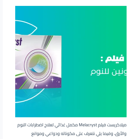
ميلاكريست فيلم Melacryst مكمل غذائي لعلاج اضطرابات النوم
والأرق، وفيما يلي نتعرف على مكوناته ودواعي وموانع