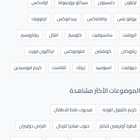
ترايتون
دايسينون
سيكلو بروجينوفا
اولابكس
برونتو بلس
برافاماكس
بريدابوكس
ارموويك
اتروفنت
سانسوفيت
كلوسيز
انتنال
ريفاروسبير
زيثروكان
كونفنتين
فلوموكس
اركاليون فورت
ديبوفيت
اسبوسيد
زيرتك
تلفاست
كريم فيوسيدين
الموضوعات الأكثر مشاهدة
كريم بانثينول للوجه
فيدروب نقط للاطفال
قطرة أوتريفين للكبار
حبوب فياجرا للرجال
اقراص دوليبران