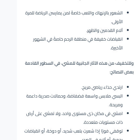
الشعور بالإنهاك والتعب خاصةً لمن يمارسن الرياضة للمرة
الأولى.
آلام القدمين والظهر.
انقباضات خفيفة في منطقة الرحم خاصةً في الشهور
الأخيرة.
وللتخفيف من هذه الآثار الجانبية للمشي، في السطور القادمة
بعض النصائح:
ارتدي حذاء رياضي مريح.
البسي ملابس واسعة فضفاضة، وحمالات صدرية داعمة
ومريحة.
امشي في مكان ذى مستوى واحد، ولا تمشي على أرض
ذات مستويات متعددة.
توقفي فورًا إذا شعرتِ بتعب شديد، أو دوخة، أو انقباضات
رحمية، أو آلام في الصدر.