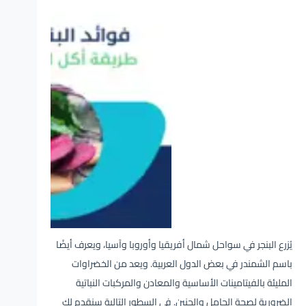
يُزرع البنجر في سواحل شمال أفريقيا وأوروبا وآسيا، ويعرف أيضًا
باسم الشمندر في بعض الدول العربية. ويعد من الخضراوات
المليئة بالفيتامينات الأساسية والمعادن والمركبات النباتية
الضرورية لصحة الحامل والجنين. في السطور التالية سنقدم لكِ