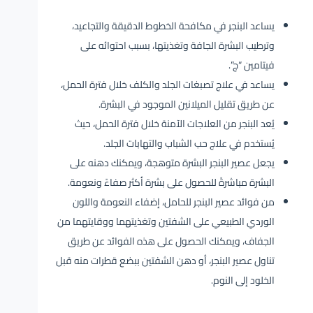
يساعد البنجر في مكافحة الخطوط الدقيقة والتجاعيد،
وترطيب البشرة الجافة وتغذيتها، بسبب احتوائه على
فيتامين “ج”.
يساعد في علاج تصبغات الجلد والكلف خلال فترة الحمل،
عن طريق تقليل الميلانين الموجود في البشرة.
يُعد البنجر من العلاجات الآمنة خلال فترة الحمل، حيث
يُستخدم في علاج حب الشباب والتهابات الجلد.
يجعل عصير البنجر البشرة متوهجة، ويمكنك دهنه على
البشرة مباشرةً للحصول على بشرة أكثر صفاءً ونعومة.
من فوائد عصير البنجر للحامل، إضفاء النعومة واللون
الوردي الطبيعي على الشفتين وتغذيتهما ووقايتهما من
الجفاف، ويمكنك الحصول على هذه الفوائد عن طريق
تناول عصير البنجر، أو دهن الشفتين ببضع قطرات منه قبل
الخلود إلى النوم.