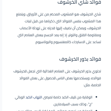
فوائد شاي الخرشوف
شاي الخرشوف هو المشروب المحضر من غلي الأوراق، ويتمتع
هذا المشروب بنفس الفوائد التي ذكرناها من قبل لنبات
الخرشوف، ويمكن أن نضيف إليها قدرته على تهدئة الأعصاب
ومقاومة القلق والتوتر، إذ إنه يمد الجسم ببعض العناصر التي
تساعد على الاسترخاء كالمغنسيوم والبوتاسيوم.
فوائد بذور الخرشوف
تحتوي بذور الخرشوف على العناصر الغذائية التي تجعل للخرشوف
فوائده، ويستخدمها بعض الناس للحصول على بعض الفوائد
الخاصة، مثل:
الوقاية من تليف الكبد خاصة لمرضى
التهاب الكبد
الوبائي
“ج”، وذلك بسبب السيلامارين.