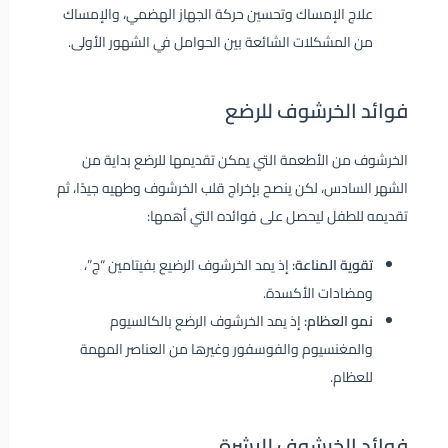
علاج الإمساك وتحسين حركة الجهاز الهضمي، والإمساك
من المشكلات الشائعة بين الحوامل في الشهور الأولى.
فوائد الخرشوف للرضع
الخرشوف من الأطعمة التي يمكن تقديمها للرضع بداية من
الشهر السادس، لكن ينصح بإخراج قلب الخرشوف وطهيه جيدًا، ثم
تقديمه للطفل ليحصل على فوائده التي أهمها:
تقوية المناعة:
إذ يمد الخرشوف الرضيع بفيتامين “ج”،
ومضادات الأكسدة.
نمو العظام:
إذ يمد الخرشوف الرضع بالكالسيوم
والمغنسيوم والفوسفور وغيرها من العناصر المهمة
للعظام.
فوائد الخرشوف للبشرة