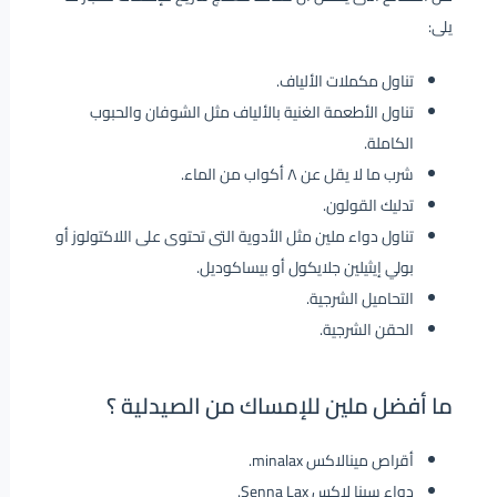
يلى:
تناول مكملات الألياف.
تناول الأطعمة الغنية بالألياف مثل الشوفان والحبوب
الكاملة.
شرب ما لا يقل عن ٨ أكواب من الماء.
تدليك القولون.
تناول دواء ملين مثل الأدوية التى تحتوى على اللاكتولوز أو
بولي إيثيلين جلايكول أو بيساكوديل.
التحاميل الشرجية.
الحقن الشرجية.
ما أفضل ملين للإمساك من الصيدلية ؟
أقراص مينالاكس minalax.
دواء سينا لاكس Senna Lax.