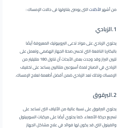
من أشهر
الأكلات
التى يوصى بتناولها فى حالات الإمساك :
1.الزبادي
يحتوي الزبادي على مواد تدعى البروبيوتيك المعروفة أيضًا
بالبكتريا النافعة التي تحسن صحة الجهاز الهضمي وتعمل على
تليين البراز وقد وجدت بعض الأبحاث أن تناول 180 ملليليتر من
الزبادي في الصباح لمدة أسبوعين متتاليين يساعد على تخفيف
الإمساك ولذلك تعد الزبادي ضمن أفضل أطعمة لعلاج الإمساك.
2.البرقوق
يحتوي البرقوق على نسبة عالية من الألياف التى تساعد على
تسريع حركة الأمعاء. كما يحتوي أيضًا على مركبات السوربيتول
والفينول التي قد يكون لها فوائد في علاج مشاكل الجهاز