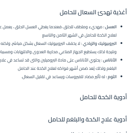
أغذية تهدئ السعال للحامل
العسل :
مهديء وملطف للحلق ،فعندما يغطي العسل الحلق ، يعمل على
لعلاج الكحة للحامل في الشهر الثامن والتاسع
البروبيوتيك والزبادي
:
لا يخفف البروبيوتيك السعال بشكل مباشر، ولكنه يع
ونتيجة لذلك يستطيع الجهاز المناعي محاربة العدوى والالتهابات ومسبب
الأناناس
:
يحتوي الأناناس على مادة البروميلين والتى قد تساعد في علا
البلغم ولذلك يُعد ضمن أشهر فواكه ل
علاج الكحة عند الحامل
الثوم :
له تأثير مضاد للفيروسات ويساعد في تقليل السعال.
أدوية الكحة للحامل
أدوية علاج الكحة والبلغم للحامل