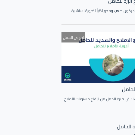
البرد للحامل
قد يكون صعب ومحير نظراً لضرورة استشارة
امراض الحمل
للحامل
ء فى فترة الحمل من ارتفاع مستويات الأملاح
 للحامل