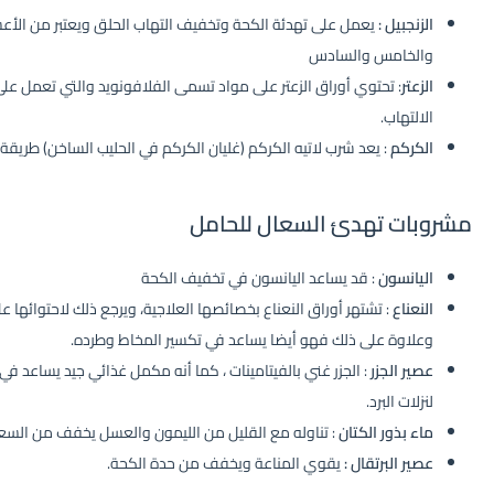
الزنجبيل :
يعمل على تهدئة الكحة وتخفيف التهاب الحلق ويعتبر من الأعش
والخامس والسادس
الزعتر
:
تحتوي أوراق الزعتر على مواد تسمى الفلافونويد والتي تعمل عل
الالتهاب.
الكركم
: يعد شرب لاتيه الكركم (غليان الكركم في الحليب الساخن) طريقة
مشروبات تهدئ السعال للحامل
اليانسون
: قد يساعد اليانسون في تخفيف الكحة
النعناع
: تشتهر أوراق النعناع بخصائصها العلاجية، ويرجع ذلك لاحتوائها ع
وعلاوة على ذلك فهو أيضا يساعد في تكسير المخاط وطرده.
عصير الجزر
: الجزر غني بالفيتامينات ، كما أنه مكمل غذائي جيد يساعد في 
لنزلات البرد.
ماء بذور الكتان
: تناوله مع القليل من الليمون والعسل يخفف من السع
عصير البرتقال :
يقوي المناعة ويخفف من حدة الكحة.