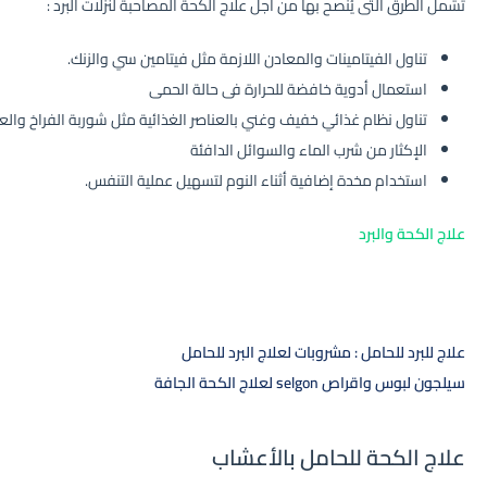
تشمل الطرق التى يُنصح بها من أجل علاج الكحة المصاحبة لنزلات البرد :
تناول الفيتامينات والمعادن اللازمة مثل فيتامين سي والزنك.
استعمال أدوية خافضة للحرارة فى حالة الحمى
تناول نظام غذائي خفيف وغني بالعناصر الغذائية مثل شوربة الفراخ والع
الإكثار من شرب الماء والسوائل الدافئة
استخدام مخدة إضافية أثناء النوم لتسهيل عملية التنفس.
علاج الكحة والبرد
علاج للبرد للحامل : مشروبات لعلاج البرد للحامل
سيلجون لبوس واقراص selgon لعلاج الكحة الجافة
علاج الكحة للحامل بالأعشاب