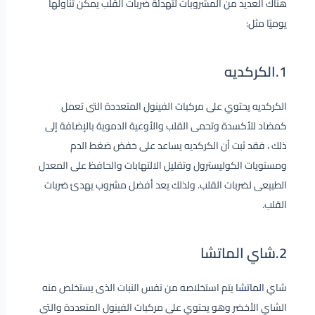
هناك العديد من المشروبات لتهدئة ضربات القلب يمكن تناولها
يوميًا مثل:
1.الكركديه
الكركديه يحتوي على مركبات الفينول المتعددة التى تعمل
كمضاد للأكسدة وتحمى القلب والأوعية الدموية بالإضافة إلى
ذلك ، فقد ثبت أن الكركديه يساعد على خفض ضغط الدم
ومستويات الكوليسترول وتقليل الالتهابات والحافظ على المعدل
الطبيعى لضربات القلب. ولذلك يعد أفضل مشروب يهدئ ضربات
القلب.
2.شاي الماتشا
شاي
الماتشا
يتم استخلاصه من نفس النبات الذى يستخلص منه
الشاي الأخضر وهو يحتوي على مركبات الفينول المتعددة والتى