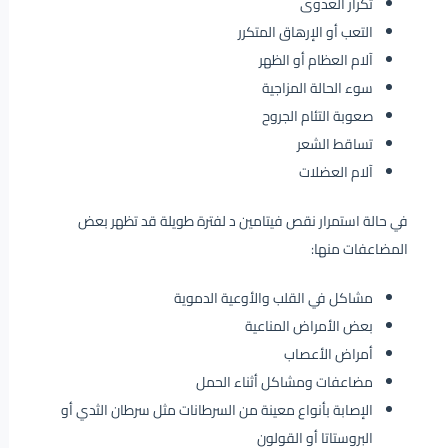
تكرار العدوى
التعب أو الإرهاق المتكرر
آلام العظام أو الظهر
سوء الحالة المزاجية
صعوبة التئام الجروح
تساقط الشعر
آلام العضلات
في حالة استمرار نقص فيتامين د لفترة طويلة قد تظهر بعض
المضاعفات منها:
مشاكل في القلب والأوعية الدموية
بعض الأمراض المناعية
أمراض الأعصاب
مضاعفات ومشاكل أثناء الحمل
الإصابة بأنواع معينة من السرطانات مثل سرطان الثدي أو
البروستاتا أو القولون